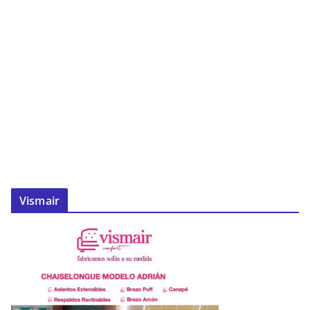
Vismair