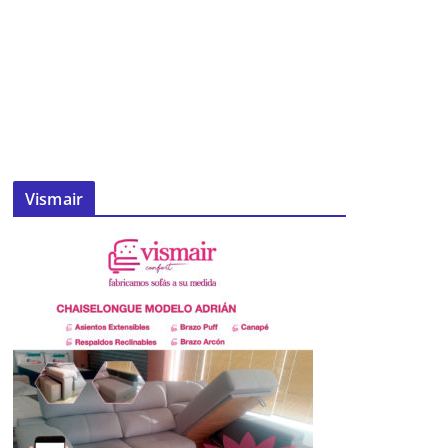
Vismair