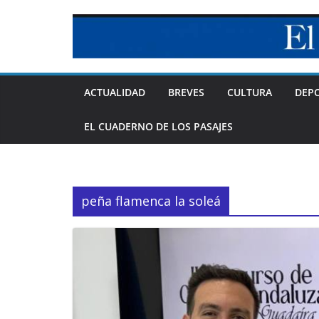
Skip
to
content
ACTUALIDAD
BREVES
CULTURA
DEP
EL CUADERNO DE LOS PASAJES
peña flamenca la soleá