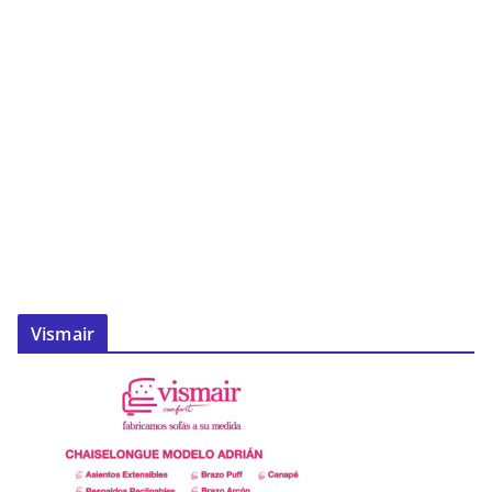
Vismair