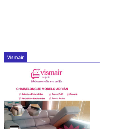
Vismair