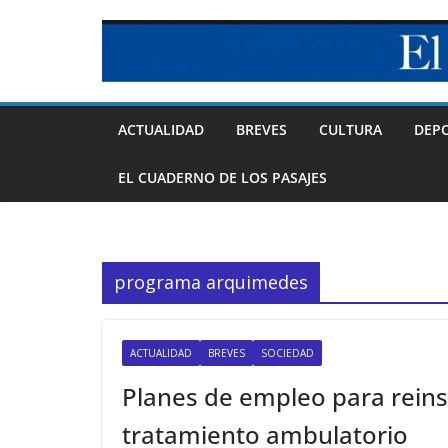
Skip
to
content
ACTUALIDAD
BREVES
CULTURA
DEP
EL CUADERNO DE LOS PASAJES
programa arquimedes
ACTUALIDAD
BREVES
SOCIEDAD
Planes de empleo para reins
tratamiento ambulatorio