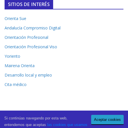
SITIOS DE INTERÉS
Orienta Sue
Andalucía Compromiso Digital
Orientación Profesional
Orientación Profesional Viso
Yoriento
Mairena Orienta
Desarrollo local y empleo
Cita médico
Si continúas navegando por esta web,
Aceptar cookies
Copyright © 2026
El Periódico de Mairena
. All rights reserved.
entendemos que aceptas
las cookies que usamos