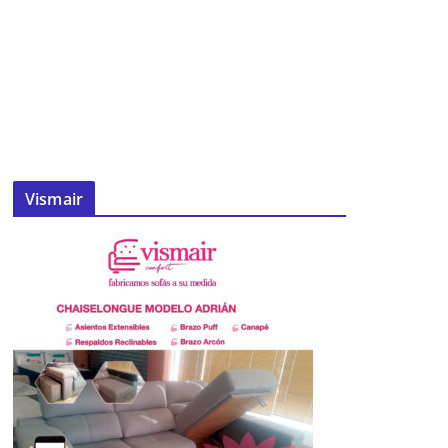
Vismair