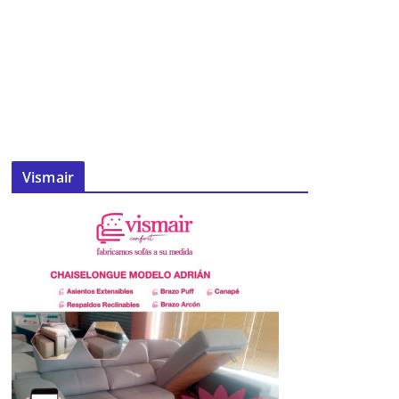
Vismair