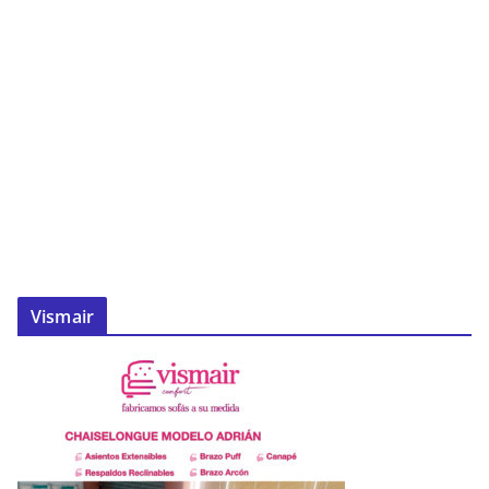
Vismair