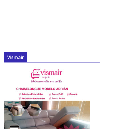
Vismair