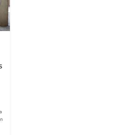
s
a
on