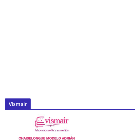
Vismair