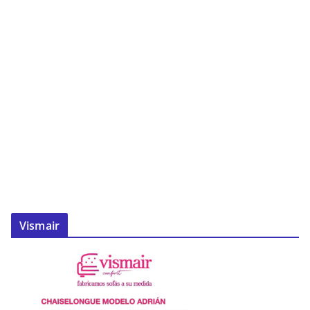
Vismair