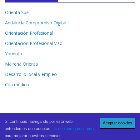
Orienta Sue
Andalucía Compromiso Digital
Orientación Profesional
Orientación Profesional Viso
Yoriento
Mairena Orienta
Desarrollo local y empleo
Cita médico
Si continúas navegando por esta web,
Aceptar cookies
Copyright © 2026
El Periódico de Mairena
. All rights reserved.
entendemos que aceptas
las cookies que usamos
Theme:
ColorMag Pro
by ThemeGrill. Powered by
WordPress
.
para mejorar nuestros servicios.