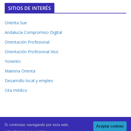
SITIOS DE INTERÉS
Orienta Sue
Andalucía Compromiso Digital
Orientación Profesional
Orientación Profesional Viso
Yoriento
Mairena Orienta
Desarrollo local y empleo
Cita médico
Si continúas navegando por esta web,
Aceptar cookies
Copyright © 2026
El Periódico de Mairena
. All rights reserved.