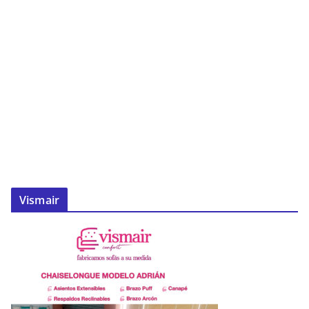
Vismair