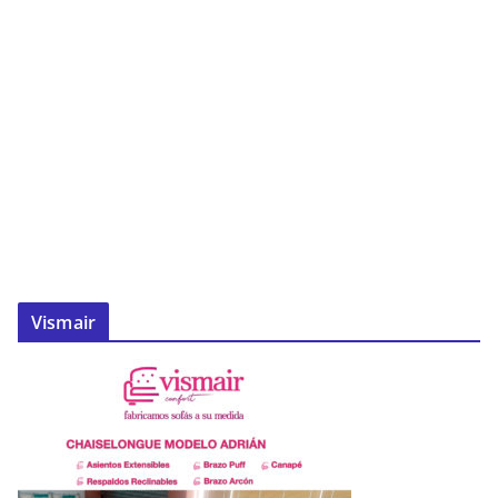
Vismair