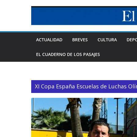
Skip
to
content
ACTUALIDAD
BREVES
CULTURA
DEP
EL CUADERNO DE LOS PASAJES
XI Copa España Escuelas de Luchas Ol