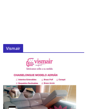
Vismair