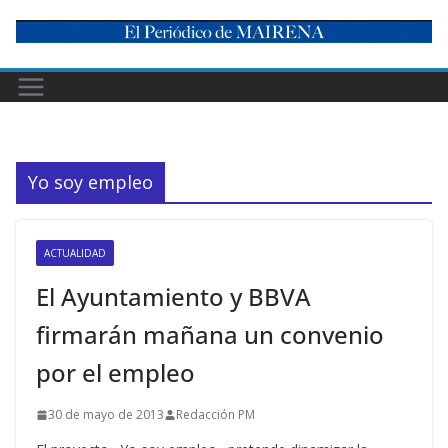
Skip
to
content
Yo soy empleo
ACTUALIDAD
El Ayuntamiento y BBVA
firmarán mañana un convenio
por el empleo
30 de mayo de 2013
Redacción PM