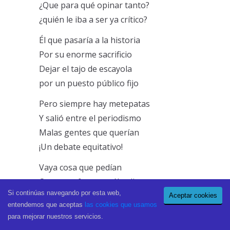
¿Que para qué opinar tanto?
¿quién le iba a ser ya crítico?
Él que pasaría a la historia
Por su enorme sacrificio
Dejar el tajo de escayola
por un puesto público fijo
Pero siempre hay metepatas
Y salió entre el periodismo
Malas gentes que querían
¡Un debate equitativo!
Vaya cosa que pedían
Que se enfrentase él solito
Si continúas navegando por esta web,
Sin Santiaguito ni Soria
Aceptar cookies
entendemos que aceptas
las cookies que usamos
¡y con los del Tripartito!
para mejorar nuestros servicios.