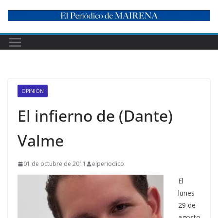
Skip
to
content
OPINIÓN
El infierno de (Dante)
Valme
01 de octubre de 2011
elperiodico
El
lunes
29 de
agosto