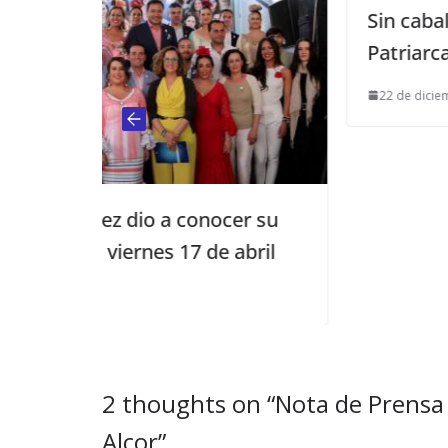
Sin cabalgata de Reyes en El
Patriarca
22 de diciembre de 2016
onocer su
 de abril
2 thoughts on “
Nota de Prensa 
Alcor
”