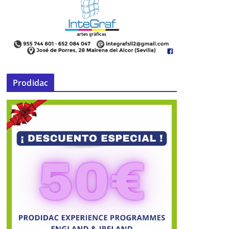
Prodidac
Ricardo Sánchez dio a conocer su
lista el pasado viernes 17 de abril
15 de abril de 2015