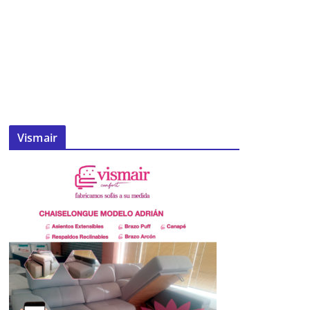
Vismair