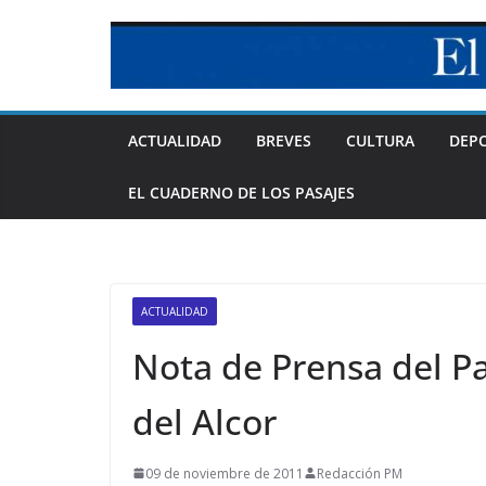
Skip
to
content
ACTUALIDAD
BREVES
CULTURA
DEP
EL CUADERNO DE LOS PASAJES
ACTUALIDAD
Nota de Prensa del P
del Alcor
09 de noviembre de 2011
Redacción PM