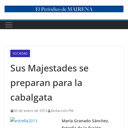
Skip
to
content
SOCIEDAD
Sus Majestades se
preparan para la
cabalgata
03 de enero de 2013
Redacción PM
María Granado Sánchez,
Estrella de la Ilusión