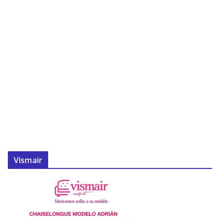
Vismair