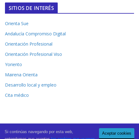
SITIOS DE INTERÉS
Orienta Sue
Andalucía Compromiso Digital
Orientación Profesional
Orientación Profesional Viso
Yoriento
Mairena Orienta
Desarrollo local y empleo
Cita médico
Si continúas navegando por esta web,
Aceptar cookies
Copyright © 2026
El Periódico de Mairena
. All rights reserved.
entendemos que aceptas
las cookies que usamos