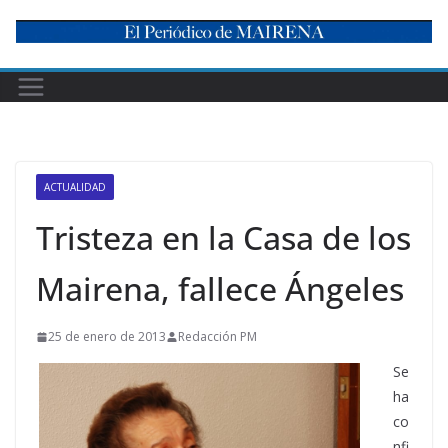
Skip
to
content
ACTUALIDAD
Tristeza en la Casa de los
Mairena, fallece Ángeles
25 de enero de 2013
Redacción PM
Se
ha
co
nfi