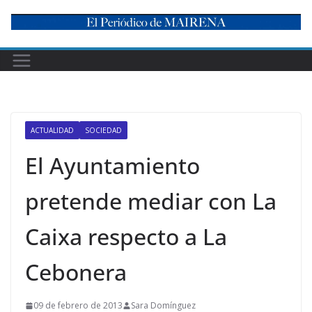
Skip
to
content
ACTUALIDAD
SOCIEDAD
El Ayuntamiento
pretende mediar con La
Caixa respecto a La
Cebonera
09 de febrero de 2013
Sara Domínguez