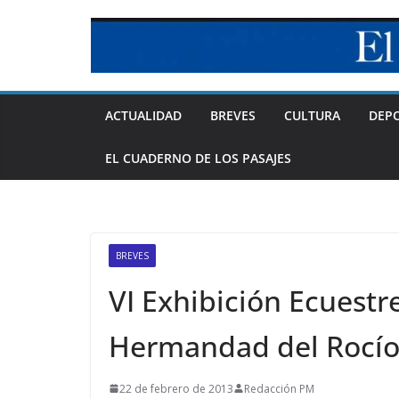
Skip
to
content
ACTUALIDAD
BREVES
CULTURA
DEP
EL CUADERNO DE LOS PASAJES
BREVES
VI Exhibición Ecuestr
Hermandad del Rocío
22 de febrero de 2013
Redacción PM