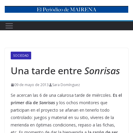
Skip
to
content
SOCIEDAD
Una tarde entre
Sonrisas
09 de mayo de 2013
Sara Domínguez
Se acercan las 6 de una calurosa tarde de miércoles.
Es el
primer día de
Sonrisas
y los ochos monitores que
participan en el proyecto se afanan en tenerlo todo
controlado: juegos y material en su sitio, víveres de la
merienda en óptimas condiciones, repaso a las fichas,
etc. Es momento de dar la bienvenida a
la razón de ser