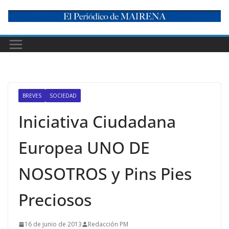
Skip
to
content
BREVES
SOCIEDAD
Iniciativa Ciudadana
Europea UNO DE
NOSOTROS y Pins Pies
Preciosos
16 de junio de 2013
Redacción PM