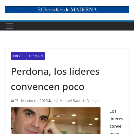
Skip
to
content
BREVES
OPINIÓN
Perdona, los líderes
convencen poco
07 de junio de 2013
José Manuel Bautista Vallejo
Los
líderes
conve
ncen