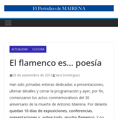
Skip
to
content
ACTUALIDAD
CULTURA
El flamenco es… poesía
03 de septiembre de 2013
Sara Domínguez
Han sido jornadas enteras dedicadas a presentaciones,
ultimar detalles y cerrar la programación y ayer, por fin,
comenzaron los actos conmemorativos del 30
aniversario de la muerte de Antonio Mairena. Por delante
quedan 10 días de exposiciones, conferencias,
presentaciones y, sobre todo, mucho flamenco
. Y no