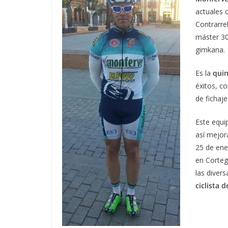
actuales 
Contrarre
máster 30
gimkana.
Es la
qui
éxitos, c
de fichaj
Este equi
así mejor
25 de ene
en Corteg
las diver
ciclista 