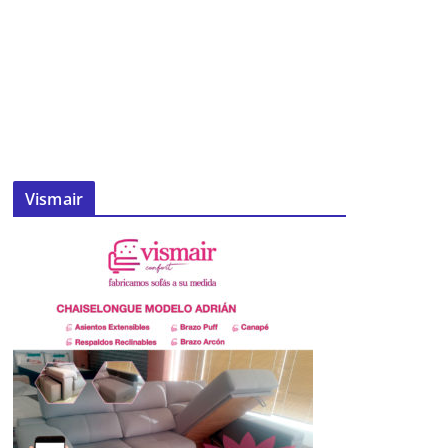
Vismair