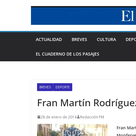
Skip
to
content
ACTUALIDAD
BREVES
CULTURA
DEP
EL CUADERNO DE LOS PASAJES
BREVES
DEPORTE
Fran Martín Rodrígue
28 de enero de 2014
Redacción PM
Fran Mar
Monferve