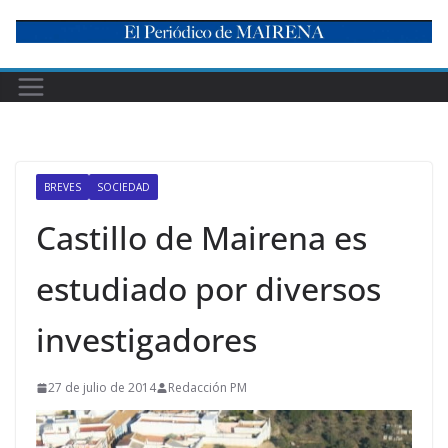
Skip
to
content
BREVES
SOCIEDAD
Castillo de Mairena es
estudiado por diversos
investigadores
27 de julio de 2014
Redacción PM