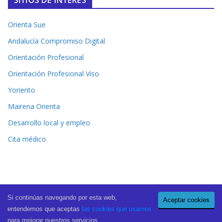
Orienta Sue
Andalucía Compromiso Digital
Orientación Profesional
Orientación Profesional Viso
Yoriento
Mairena Orienta
Desarrollo local y empleo
Cita médico
Si continúas navegando por esta web,
Aceptar cookies
Copyright © 2026
El Periódico de Mairena
. All rights reserved.
entendemos que aceptas
las cookies que usamos
Theme:
ColorMag Pro
by ThemeGrill. Powered by
WordPress
.
para mejorar nuestros servicios.