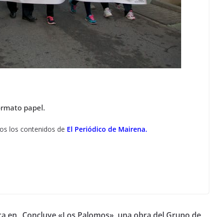
rmato papel.
odos los contenidos de
El Periódico de Mairena.
ca en
Concluye «Los Palomos», una obra del Grupo de