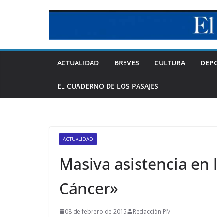
Skip
to
content
ACTUALIDAD
BREVES
CULTURA
DEP
EL CUADERNO DE LOS PASAJES
ACTUALIDAD
Masiva asistencia en 
Cáncer»
08 de febrero de 2015
Redacción PM