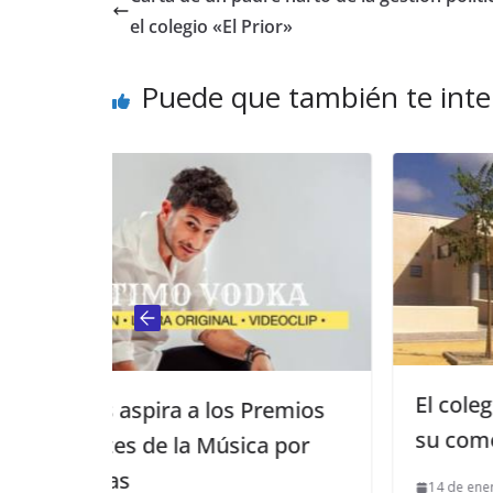
el colegio «El Prior»
Puede que también te inte
El colegio de El Prior ha estren
s Premios
su comedor
ica por
14 de enero de 2013