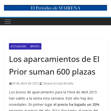
Skip
to
content
ACTUALIDAD
BREVES
Los aparcamientos de El
Prior suman 600 plazas
09 de abril de 2015
Tatiana Acosta Bonilla
Los bonos de aparcamiento para la Feria de Abril 2015
han salido a la venta esta semana. Este año hay dos
novedades. En primer lugar
el precio ha bajado un 20%
respecto al precio del año 2014. Por tanto, el precio del