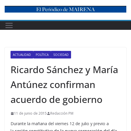
Skip
to
content
ACTUALIDAD
POLÍTICA
SOCIEDAD
Ricardo Sánchez y María
Antúnez confirman
acuerdo de gobierno
11 de junio de 2015
Redacción PM
Durante la mañana del viernes 12 de julio y previo a
la
sesión constitutiva de la nueva corporación del día