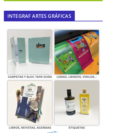
INTEGRAF ARTES GRÁFICAS
n
Vicente del Bosque colabora
haciendo visible la epilepsia
23 de mayo de 2016