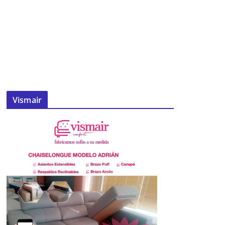
Vismair