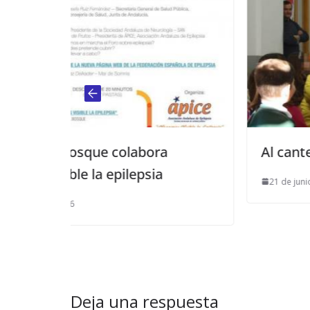
bora
Al cante en la Escuela llega a 
psia
21 de junio de 2017
Deja una respuesta