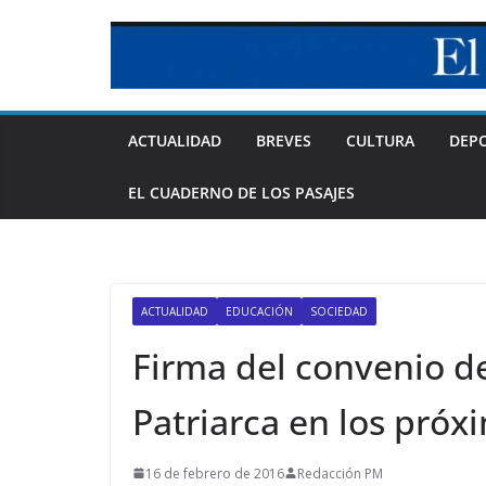
Skip
to
content
ACTUALIDAD
BREVES
CULTURA
DEP
EL CUADERNO DE LOS PASAJES
ACTUALIDAD
EDUCACIÓN
SOCIEDAD
Firma del convenio de 
Patriarca en los próx
16 de febrero de 2016
Redacción PM