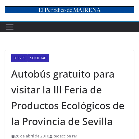
Skip
to
content
BREVES
SOCIEDAD
Autobús gratuito para
visitar la III Feria de
Productos Ecológicos de
la Provincia de Sevilla
26 de abril de 2016
Redacción PM