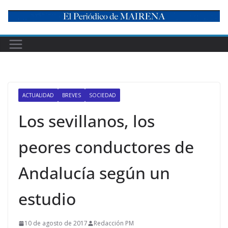
Skip
to
content
ACTUALIDAD
BREVES
SOCIEDAD
Los sevillanos, los
peores conductores de
Andalucía según un
estudio
10 de agosto de 2017
Redacción PM