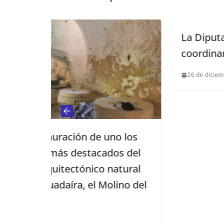
La Diputación creará un ente par
coordinar los parques de bombe
26 de diciembre de 2015
no los
os del
natural
lino del