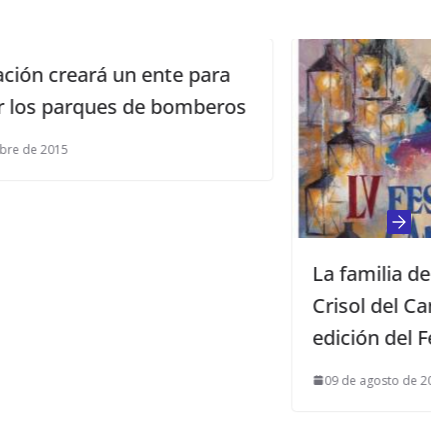
a
ros
La familia de José Menese recibirá el
Crisol del Cante Jondo en la LV
edición del Festival
09 de agosto de 2016