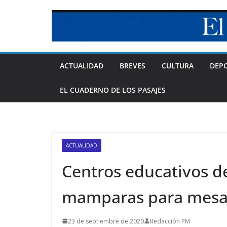
Skip
to
content
ACTUALIDAD
BREVES
CULTURA
DEP
EL CUADERNO DE LOS PASAJES
ACTUALIDAD
Centros educativos d
mamparas para mesa
23 de septiembre de 2020
Redacción PM