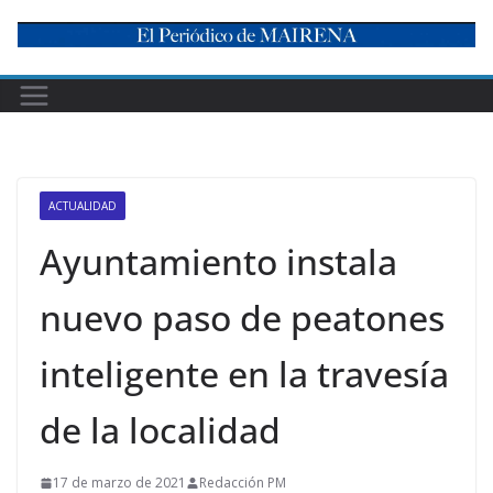
Skip
to
content
ACTUALIDAD
Ayuntamiento instala
nuevo paso de peatones
inteligente en la travesía
de la localidad
17 de marzo de 2021
Redacción PM