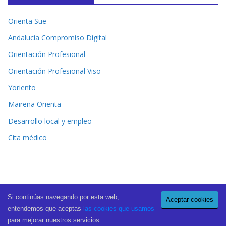
Orienta Sue
Andalucía Compromiso Digital
Orientación Profesional
Orientación Profesional Viso
Yoriento
Mairena Orienta
Desarrollo local y empleo
Cita médico
Si continúas navegando por esta web,
Aceptar cookies
Copyright © 2026
El Periódico de Mairena
. All rights reserved.
entendemos que aceptas
las cookies que usamos
Theme:
ColorMag Pro
by ThemeGrill. Powered by
WordPress
.
para mejorar nuestros servicios.