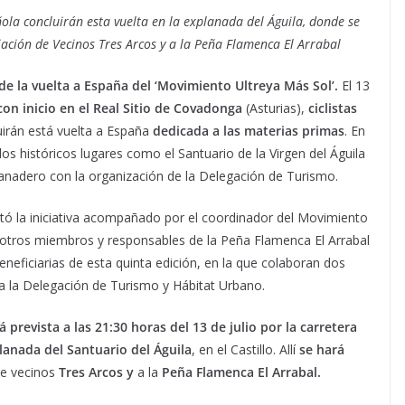
ñola concluirán esta vuelta en la explanada del Águila, donde se
iación de Vecinos Tres Arcos y a la Peña Flamenca El Arrabal
 de la vuelta a España del ‘Movimiento Ultreya Más Sol’.
El 13
con inicio en el Real Sitio de Covadonga
(Asturias),
ciclistas
irán está vuelta a España
dedicada a las materias primas
. En
 los históricos lugares como el Santuario de la Virgen del Águila
 panadero con la organización de la Delegación de Turismo.
ntó la iniciativa acompañado por el coordinador del Movimiento
a otros miembros y responsables de la Peña Flamenca El Arrabal
eneficiarias de esta quinta edición, en la que colaboran dos
 a la Delegación de Turismo y Hábitat Urbano.
 prevista a las 21:30 horas del 13 de julio por la carretera
anada del Santuario del Águila
, en el Castillo. Allí
se hará
de vecinos
Tres Arcos y
a la
Peña Flamenca El Arrabal.