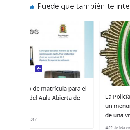
Puede que también te inte
a para el
La Policía Local de El Viso rescata
rta de
un menor de ocho años del tejad
de una vivienda
22 de febrero de 2021