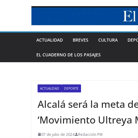
Skip
to
content
ACTUALIDAD
BREVES
CULTURA
DEP
EL CUADERNO DE LOS PASAJES
ACTUALIDAD
DEPORTE
Alcalá será la meta de
‘Movimiento Ultreya 
07 de julio de 2024
Redacción PM