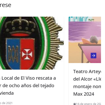
rese
Teatro Arteyo presenta en El Viso
 a
del Alcor «Llévame a Benidorm”, un
o
montaje nominado a los premios
Max 2024
16 de enero de 2026