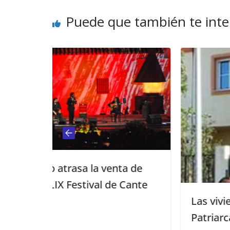
Puede que también te inte
ta de
 Cante
Las viviendas ocupadas del
Patriarca pagarán un alquiler soci