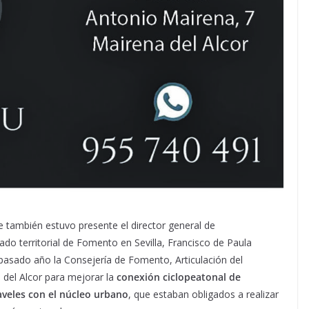
e también estuvo presente el director general de
gado territorial de Fomento en Sevilla, Francisco de Paula
pasado año la Consejería de Fomento, Articulación del
 del Alcor para mejorar la
conexión ciclopeatonal de
laveles con el núcleo urbano
, que estaban obligados a realizar