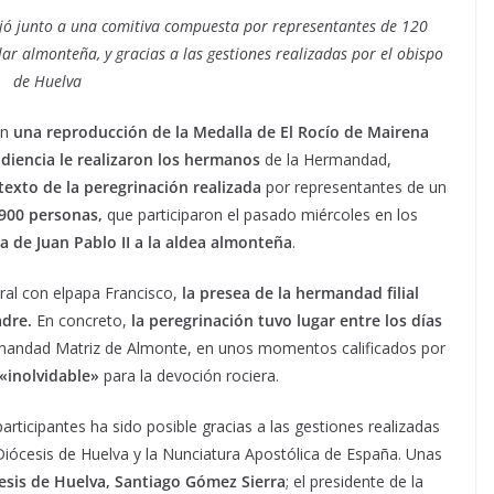
ó junto a una comitiva compuesta por representantes de 120
ar almonteña, y gracias a las gestiones realizadas por el obispo
de Huelva
on
una reproducción de la Medalla de El Rocío de Mairena
diencia le realizaron los hermanos
de la Hermandad,
texto de la peregrinación realizada
por representantes de un
 900 personas,
que participaron el pasado miércoles en los
ita de Juan Pablo II a la aldea almonteña
.
ral con elpapa Francisco,
la presea de la hermandad filial
adre.
En concreto,
la peregrinación tuvo lugar
entre los días
rmandad Matriz de Almonte, en unos momentos calificados por
inolvidable»
para la devoción rociera.
participantes ha sido posible gracias a las gestiones realizadas
Diócesis de Huelva y la Nunciatura Apostólica de España. Unas
esis de Huelva, Santiago Gómez Sierra
; el presidente de la