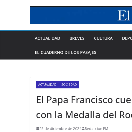
Skip
to
content
ACTUALIDAD
BREVES
CULTURA
DEP
EL CUADERNO DE LOS PASAJES
ACTUALIDAD
SOCIEDAD
El Papa Francisco cu
con la Medalla del Ro
25 de diciembre de 2024
Redacción PM