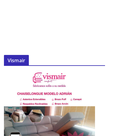
Vismair