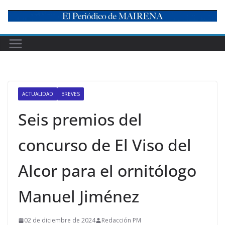
Skip
to
content
ACTUALIDAD
BREVES
Seis premios del
concurso de El Viso del
Alcor para el ornitólogo
Manuel Jiménez
02 de diciembre de 2024
Redacción PM