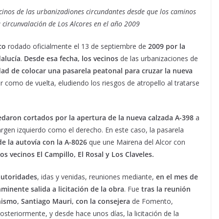
cinos de las urbanizadiones circundantes desde que los caminos
 circunvalación de Los Alcores en el año 2009
co
rodado oficialmente el 13 de septiembre de
2009 por la
dalucía
.
Desde esa fecha, los vecinos
de las urbanizaciones de
dad de colocar una pasarela peatonal para cruzar la nueva
r como de vuelta, eludiendo los riesgos de atropello al tratarse
daron cortados por la apertura de la nueva calzada A-398
a
argen izquierdo como el derecho. En este caso, la pasarela
de la autovía con la A-8026
que une Mairena del Alcor con
os vecinos El Campillo, El Rosal y Los Claveles.
 autoridades
, idas y venidas, reuniones mediante,
en el mes de
inente salida a licitación de la obra
. Fue
tras la reunión
nismo, Santiago Mauri, con la consejera
de Fomento,
Posteriormente, y desde hace unos días, la licitación de la