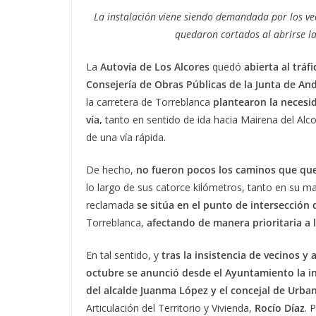
La instalación viene siendo demandada por los ve
quedaron cortados al abrirse la
La
Autovía de Los Alcores
quedó
abierta al tráfi
Consejería de Obras Públicas de la Junta de An
la carretera de Torreblanca
plantearon la necesi
vía,
tanto en sentido de ida hacia Mairena del Alco
de una vía rápida.
De hecho,
no fueron pocos los caminos que que
lo largo de sus catorce kilómetros, tanto en su m
reclamada
se sitúa en el punto de intersección 
Torreblanca,
afectando de manera prioritaria a l
En tal sentido, y
tras la insistencia de vecinos y
octubre se anunció desde el Ayuntamiento la inm
del alcalde Juanma López y el concejal de Urba
Articulación del Territorio y Vivienda,
Rocío Díaz
. 