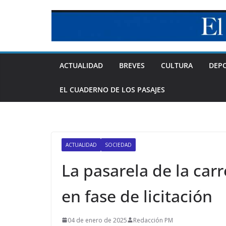
Skip
to
content
ACTUALIDAD
BREVES
CULTURA
DEP
EL CUADERNO DE LOS PASAJES
ACTUALIDAD
SOCIEDAD
La pasarela de la car
en fase de licitación
04 de enero de 2025
Redacción PM