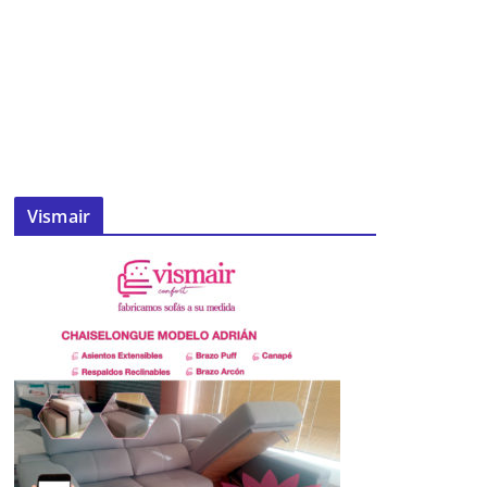
Vismair