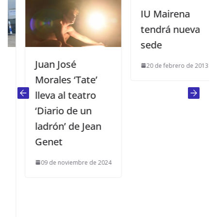
IU Mairena
tendrá nueva
sede
Juan José
20 de febrero de 2013
Morales ‘Tate’
lleva al teatro
‘Diario de un
ladrón’ de Jean
Genet
09 de noviembre de 2024