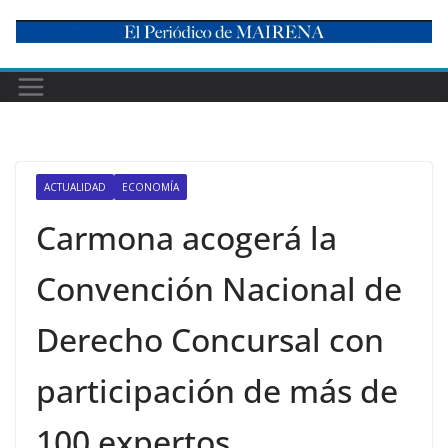
Skip
to
content
ACTUALIDAD
ECONOMÍA
Carmona acogerá la
Convención Nacional de
Derecho Concursal con
participación de más de
100 expertos