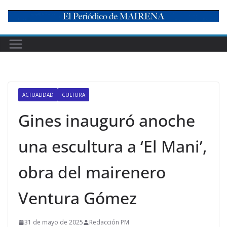
Skip
to
content
ACTUALIDAD
CULTURA
Gines inauguró anoche
una escultura a ‘El Mani’,
obra del mairenero
Ventura Gómez
31 de mayo de 2025
Redacción PM