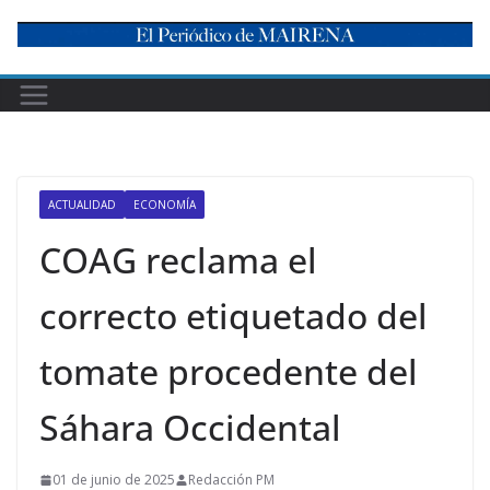
Skip
to
content
ACTUALIDAD
ECONOMÍA
COAG reclama el
correcto etiquetado del
tomate procedente del
Sáhara Occidental
01 de junio de 2025
Redacción PM