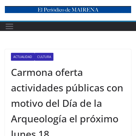
Skip
to
content
ACTUALIDAD
CULTURA
Carmona oferta
actividades públicas con
motivo del Día de la
Arqueología el próximo
lunes 18