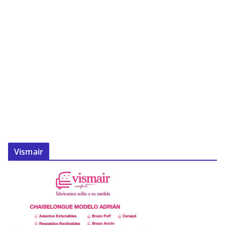
Vismair