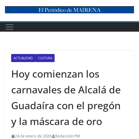
Skip
to
content
ACTUALIDAD
CULTURA
Hoy comienzan los
carnavales de Alcalá de
Guadaíra con el pregón
y la máscara de oro
24 de enero de 2026
Redacción PM